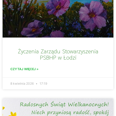
Życzenia Zarządu Stowarzyszenia
PSBHP w Łodzi
CZYTAJ WIĘCEJ »
8 kwietnia 2026
17:19