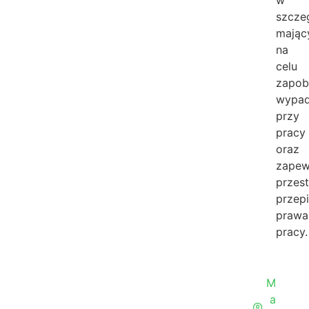
szcze
mając
na
celu
zapob
wypa
przy
pracy
oraz
zapew
przes
przep
prawa
pracy.
M
a