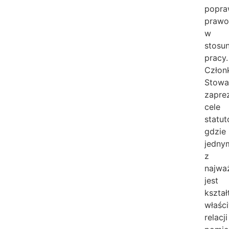
popra
prawo
w
stosu
pracy.
Człon
Stowa
zapre
cele
statut
gdzie
jedny
z
najwa
jest
kszta
właśc
relacji