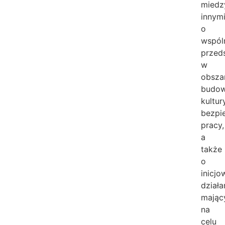
miedz
innym
o
wspól
przed
w
obsza
budow
kultur
bezpi
pracy,
a
także
o
inicjo
działa
mając
na
celu