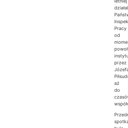
letniej
działa
Państ
Inspek
Pracy
od
mome
powoł
instytu
przez
Józef
Piłsud
aż
do
czas
współ
Przed
spotk