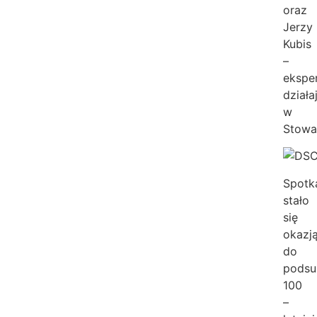
oraz
Jerzy
Kubis
–
ekspe
działa
w
Stowa
Spotk
stało
się
okazj
do
podsu
100
–