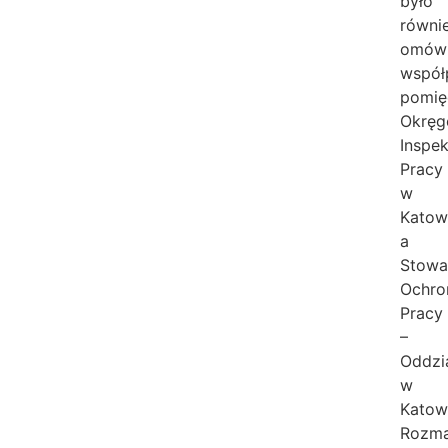
było
równi
omówi
współ
pomię
Okrę
Inspe
Pracy
w
Katow
a
Stowa
Ochro
Pracy
–
Oddzi
w
Katow
Rozm