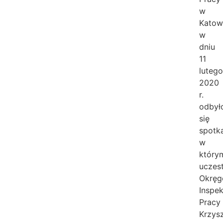
w
Katow
w
dniu
11
lutego
2020
r.
odbył
się
spotka
w
który
uczest
Okrę
Inspek
Pracy
Krzys