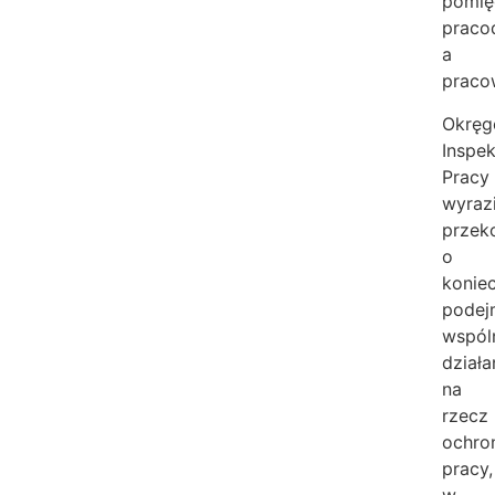
pomię
praco
a
praco
Okrę
Inspek
Pracy
wyrazi
przek
o
konie
podej
wspól
działa
na
rzecz
ochro
pracy,
w