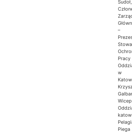
Sudoł,
Człon
Zarzą
Głów
–
Preze
Stowa
Ochro
Pracy
Oddzi
w
Katow
Krzys
Galba
Wicep
Oddzi
katow
Pelagi
Piega